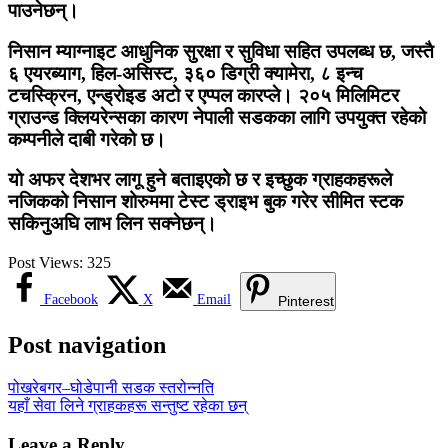
पाउनेछन्।
निसान म्याग्नाइट आधुनिक सुरक्षा र सुविधा सहित उपलब्ध छ, जस्तै
६ एयरब्याग, हिल-असिस्ट, ३६० डिग्री क्यामेरा, ८ इन्च
टचस्क्रिन, एन्ड्रोइड अटो र एप्पल कारप्ले
। २०५ मिलिमिटर
ग्राउन्ड क्लियरेन्सका कारण नेपाली सडकका लागि उपयुक्त रहेको
कम्पनीले दाबी गरेको छ।
यो अफर
देशभर लागू
हुने बताइएको छ र इच्छुक ग्राहकहरूले
नजिकको निसान शोरुममा टेस्ट ड्राइभ बुक गरेर सीमित स्टक
सकिनुअघि लाभ लिन सक्नेछन्।
Post Views:
325
Facebook
X
Email
Pinterest
Post navigation
पोखरेबगर–घोडेपानी सडक स्तरोन्नति
यहाँ सेवा लिने ग्राहकहरू सन्तुष्ट रहेका छन्
Leave a Reply