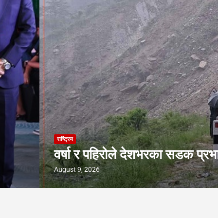
त, यी सडकखण्डमा यातायात अवरुद्ध