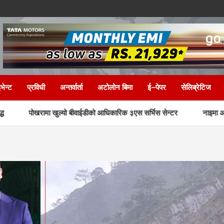
भेन्ट
प्रविधी
अन्तर्वार्ता
अटोलोन बिमा
ई–पेपर
सेलिब्रेटिज
ुल्यो बीवाईडीको आधिकारिक ३एस सर्भिस सेन्टर
नाइमा अटो एक्स्पोमा डोङफेङक