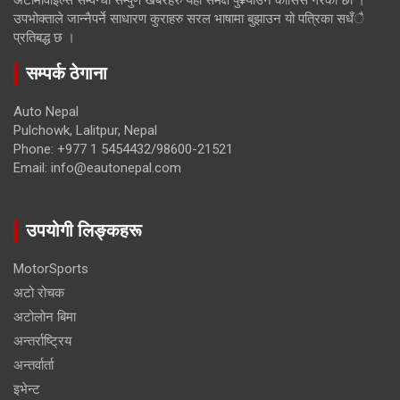
अटोमोवाइल्स सम्वन्धी सम्पुर्ण खबरहरु यहाँ समक्ष पु¥याउने कोसिस गरेका छौँ ।
उपभोक्ताले जान्नैपर्ने साधारण कुराहरु सरल भाषामा बुझाउन यो पत्रिका सधँै
प्रतिबद्ध छ ।
सम्पर्क ठेगाना
Auto Nepal
Pulchowk, Lalitpur, Nepal
Phone: +977 1 5454432/98600-21521
Email: info@eautonepal.com
उपयोगी लिङ्कहरू
MotorSports
अटो रोचक
अटोलोन बिमा
अन्तर्राष्ट्रिय
अन्तर्वार्ता
इभेन्ट