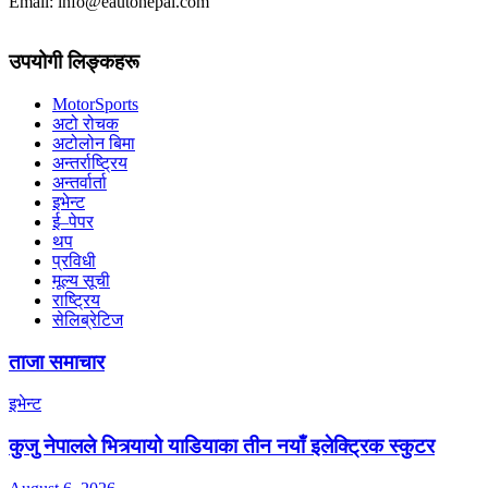
Email: info@eautonepal.com
उपयोगी लिङ्कहरू
MotorSports
अटो रोचक
अटोलोन बिमा
अन्तर्राष्ट्रिय
अन्तर्वार्ता
इभेन्ट
ई–पेपर
थप
प्रविधी
मूल्य सूची
राष्ट्रिय
सेलिब्रेटिज
ताजा समाचार
इभेन्ट
कुजु नेपालले भित्र्यायो याडियाका तीन नयाँ इलेक्ट्रिक स्कुटर