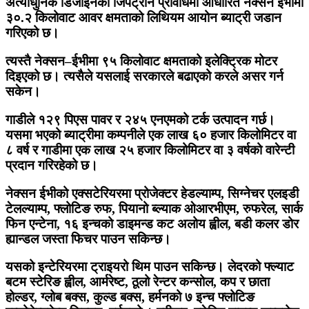
अत्याधुनिक डिजाइनको जिपट्रोन प्रविधिमा आधारित नेक्सन ईभीमा
३०.२ किलोवाट आवर क्षमताको लिथियम आयोन ब्याट्री जडान
गरिएको छ।
त्यस्तै नेक्सन–ईभीमा ९५ किलोवाट क्षमताको इलेक्ट्रिक मोटर
दिइएको छ। त्यसैले यसलाई सरकारले बढाएको करले असर गर्न
सकेन।
गाडीले १२९ पिएस पावर र २४५ एनएमको टर्क उत्पादन गर्छ।
यसमा भएको ब्याट्रीमा कम्पनीले एक लाख ६० हजार किलोमिटर वा
८ वर्ष र गाडीमा एक लाख २५ हजार किलोमिटर वा ३ वर्षको वारेन्टी
प्रदान गरिरहेको छ।
नेक्सन ईभीको एक्सटेरियरमा प्रोजेक्टर हेडल्याम्प, सिग्नेचर एलइडी
टेलल्याम्प, फ्लोटिङ रुफ, पियानो ब्ल्याक ओआरभीएम, रुफरेल, सार्क
फिन एन्टेना, १६ इन्चको डाइमन्ड कट अलोय ह्वील, बडी कलर डोर
ह्यान्डल जस्ता फिचर पाउन सकिन्छ।
यसको इन्टेरियरमा ट्राइयरो थिम पाउन सकिन्छ। लेदरको फ्ल्याट
बटम स्टेरिङ ह्वील, आर्मरेष्ट, ठूलो रेन्टर कन्सोल, कप र छाता
होल्डर, ग्लोब बक्स, कुल्ड बक्स, हर्मनको ७ इन्च फ्लोटिङ