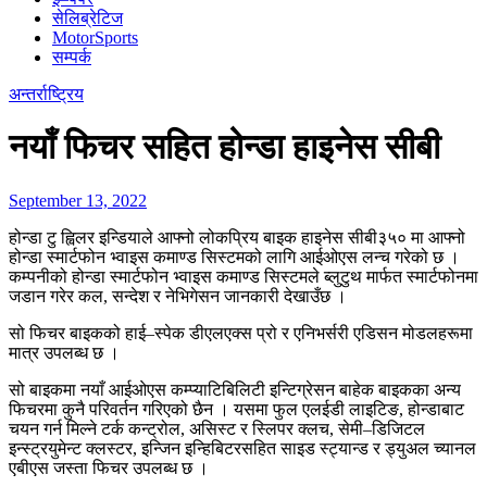
सेलिब्रेटिज
MotorSports
सम्पर्क
अन्तर्राष्ट्रिय
नयाँ फिचर सहित होन्डा हाइनेस सीबी
September 13, 2022
होन्डा टु ह्विलर इन्डियाले आफ्नो लोकप्रिय बाइक हाइनेस सीबी३५० मा आफ्नो
होन्डा स्मार्टफोन भ्वाइस कमाण्ड सिस्टमको लागि आईओएस लन्च गरेको छ ।
कम्पनीको होन्डा स्मार्टफोन भ्वाइस कमाण्ड सिस्टमले ब्लुटुथ मार्फत स्मार्टफोनमा
जडान गरेर कल, सन्देश र नेभिगेसन जानकारी देखाउँछ ।
सो फिचर बाइकको हाई–स्पेक डीएलएक्स प्रो र एनिभर्सरी एडिसन मोडलहरूमा
मात्र उपलब्ध छ ।
सो बाइकमा नयाँ आईओएस कम्प्याटिबिलिटी इन्टिग्रेसन बाहेक बाइकका अन्य
फिचरमा कुनै परिवर्तन गरिएको छैन । यसमा फुल एलईडी लाइटिङ, होन्डाबाट
चयन गर्न मिल्ने टर्क कन्ट्रोल, असिस्ट र स्लिपर क्लच, सेमी–डिजिटल
इन्स्ट्रयुमेन्ट क्लस्टर, इन्जिन इन्हिबिटरसहित साइड स्ट्यान्ड र ड्युअल च्यानल
एबीएस जस्ता फिचर उपलब्ध छ ।