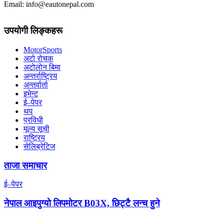
Email: info@eautonepal.com
उपयोगी लिङ्कहरू
MotorSports
अटो रोचक
अटोलोन बिमा
अन्तर्राष्ट्रिय
अन्तर्वार्ता
इभेन्ट
ई–पेपर
थप
प्रविधी
मूल्य सूची
राष्ट्रिय
सेलिब्रेटिज
ताजा समाचार
ई–पेपर
नेपाल आइपुग्यो लिपमोटर B03X, छिट्टै लन्च हुने