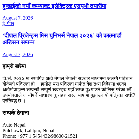
हुन्डाईको नयाँ कम्प्याक्ट इलेक्ट्रिक एसयूभी तयारीमा
August 7, 2026
ई–पेपर
‘दीपाल प्रिजेन्ट्स मिस युनिभर्स नेपाल २०२६’ को काठमाडौं
अडिसन सम्पन्न
August 7, 2026
हाम्रो बारेमा
वि.सं. २०६४ मा स्थापित अटो नेपाल नेपाली सञ्चार माध्यममा अलग्गै पहिचान
बोकेको पत्रिका हो । हामीले यस पत्रिका मार्फत देश तथा विदेशमा भएका
अटोमोवाइल्स सम्वन्धी सम्पुर्ण खबरहरु यहाँ समक्ष पु¥याउने कोसिस गरेका छौँ ।
उपभोक्ताले जान्नैपर्ने साधारण कुराहरु सरल भाषामा बुझाउन यो पत्रिका सधँै
प्रतिबद्ध छ ।
सम्पर्क ठेगाना
Auto Nepal
Pulchowk, Lalitpur, Nepal
Phone: +977 1 5454432/98600-21521