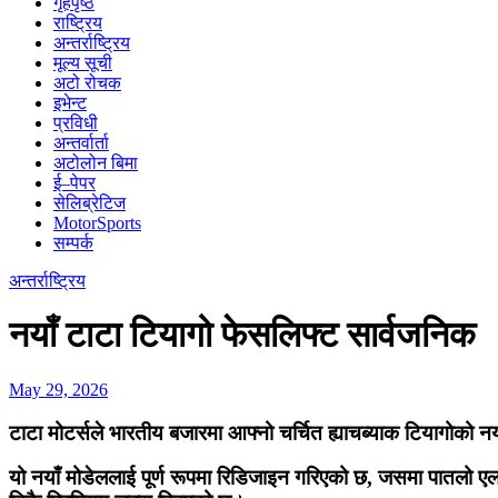
गृहपृष्ठ
राष्ट्रिय
अन्तर्राष्ट्रिय
मूल्य सूची
अटो रोचक
इभेन्ट
प्रविधी
अन्तर्वार्ता
अटोलोन बिमा
ई–पेपर
सेलिब्रेटिज
MotorSports
सम्पर्क
अन्तर्राष्ट्रिय
नयाँ टाटा टियागो फेसलिफ्ट सार्वजनिक
May 29, 2026
टाटा मोटर्सले भारतीय बजारमा आफ्नो चर्चित ह्याचब्याक टियागोको न
यो नयाँ मोडेललाई पूर्ण रूपमा रिडिजाइन गरिएको छ, जसमा पातलो ए