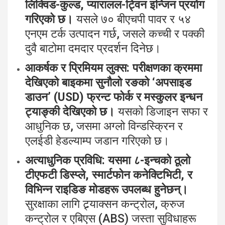
लिक्विड-कुल्ड, प्यारालल-ट्विन इन्जिन प्रयोग
गरिएको छ।
यसले ७० बीएचपी पावर र ५४
एनएम टर्क उत्पादन गर्छ, जसले कच्ची र पक्की
दुवै बाटोमा दमदार प्रदर्शन दिनेछ।
आकर्षक र प्रिमियम लुक्स:
परीक्षणका क्रममा
देखिएको बाइकमा सुनौलो रङको ‘अपसाइड
डाउन’ (USD) फ्रन्ट फोर्क र मस्कुलर इन्धन
ट्याङ्की देखिएको छ।
यसको डिजाइन सफा र
आधुनिक छ, जसमा अग्लो विन्डस्क्रिन र
एलईडी हेडल्याम्प जडान गरिएको छ।
अत्याधुनिक प्रविधि:
यसमा ८-इन्चको ठूलो
टीएफटी डिस्प्ले, स्मार्टफोन कनेक्टिभिटी, र
विभिन्न राइडिङ मोडहरू उपलब्ध हुनेछन्।
सुरक्षाका लागि ट्र्याक्सन कन्ट्रोल, क्रुज
कन्ट्रोल र एबिएस (ABS) जस्ता सुविधाहरू