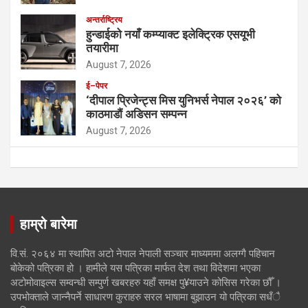
अन्तर्राष्ट्रिय
हुन्डाईको नयाँ कम्प्याक्ट इलेक्ट्रिक एसयूभी
तयारीमा
August 7, 2026
ई–पेपर
‘दीपाल प्रिजेन्ट्स मिस युनिभर्स नेपाल २०२६’ को
काठमाडौं अडिसन सम्पन्न
August 7, 2026
हाम्रो बारेमा
वि.सं. २०६४ मा स्थापित अटो नेपाल नेपाली सञ्चार माध्यममा अलग्गै पहिचान
बोकेको पत्रिका हो । हामीले यस पत्रिका मार्फत देश तथा विदेशमा भएका
अटोमोवाइल्स सम्वन्धी सम्पुर्ण खबरहरु यहाँ समक्ष पु¥याउने कोसिस गरेका छौँ ।
उपभोक्ताले जान्नैपर्ने साधारण कुराहरु सरल भाषामा बुझाउन यो पत्रिका सधँै