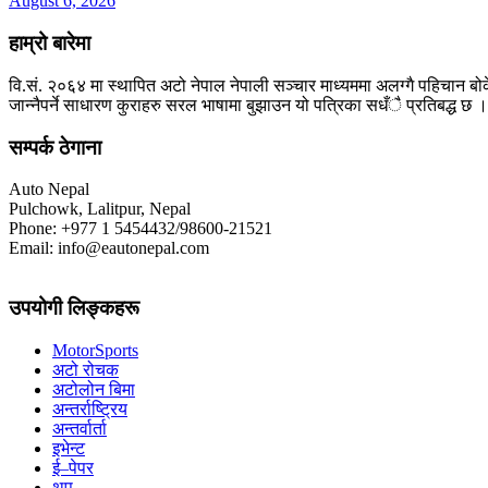
August 6, 2026
हाम्रो बारेमा
वि.सं. २०६४ मा स्थापित अटो नेपाल नेपाली सञ्चार माध्यममा अलग्गै पहिचान बोक
जान्नैपर्ने साधारण कुराहरु सरल भाषामा बुझाउन यो पत्रिका सधँै प्रतिबद्ध छ ।
सम्पर्क ठेगाना
Auto Nepal
Pulchowk, Lalitpur, Nepal
Phone: +977 1 5454432/98600-21521
Email: info@eautonepal.com
उपयोगी लिङ्कहरू
MotorSports
अटो रोचक
अटोलोन बिमा
अन्तर्राष्ट्रिय
अन्तर्वार्ता
इभेन्ट
ई–पेपर
थप