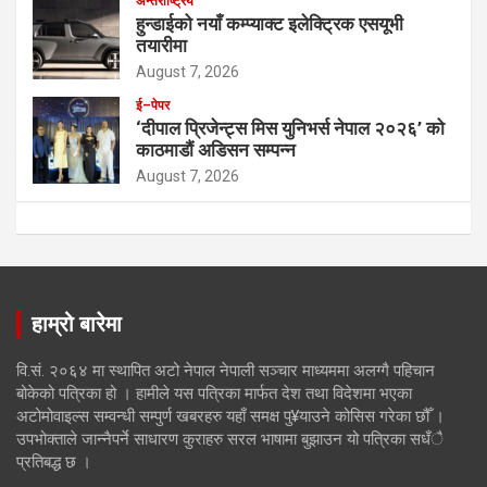
अन्तर्राष्ट्रिय
हुन्डाईको नयाँ कम्प्याक्ट इलेक्ट्रिक एसयूभी
तयारीमा
August 7, 2026
ई–पेपर
‘दीपाल प्रिजेन्ट्स मिस युनिभर्स नेपाल २०२६’ को
काठमाडौं अडिसन सम्पन्न
August 7, 2026
हाम्रो बारेमा
वि.सं. २०६४ मा स्थापित अटो नेपाल नेपाली सञ्चार माध्यममा अलग्गै पहिचान
बोकेको पत्रिका हो । हामीले यस पत्रिका मार्फत देश तथा विदेशमा भएका
अटोमोवाइल्स सम्वन्धी सम्पुर्ण खबरहरु यहाँ समक्ष पु¥याउने कोसिस गरेका छौँ ।
उपभोक्ताले जान्नैपर्ने साधारण कुराहरु सरल भाषामा बुझाउन यो पत्रिका सधँै
प्रतिबद्ध छ ।