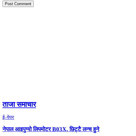
ताजा समाचार
ई–पेपर
नेपाल आइपुग्यो लिपमोटर B03X, छिट्टै लन्च हुने