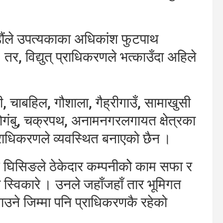
ौंले उपत्यकाका अधिकांश फुटपाथ
 । तर, विद्युत् प्राधिकरणले भत्काउँदा अहिले
ी, चाबहिल, गौशाला, गैह्रीगाउँ, सामाखुसी
ी, गोगंबु, चक्रपथ, अनामनगरलगायत क्षेत्रका
्राधिकरणले व्यवस्थित बनाएको छैन ।
न घिसिङले ठेकेदार कम्पनीकोे काम सफा र
विकारे । उनले जहाँजहाँ तार भूमिगत
ाउने जिम्मा पनि प्राधिकरणकै रहेको