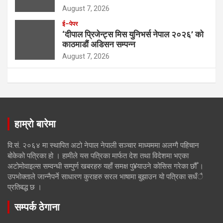
August 7, 2026
ई–पेपर
‘दीपाल प्रिजेन्ट्स मिस युनिभर्स नेपाल २०२६’ को
काठमाडौं अडिसन सम्पन्न
August 7, 2026
हाम्रो बारेमा
वि.सं. २०६४ मा स्थापित अटो नेपाल नेपाली सञ्चार माध्यममा अलग्गै पहिचान
बोकेको पत्रिका हो । हामीले यस पत्रिका मार्फत देश तथा विदेशमा भएका
अटोमोवाइल्स सम्वन्धी सम्पुर्ण खबरहरु यहाँ समक्ष पु¥याउने कोसिस गरेका छौँ ।
उपभोक्ताले जान्नैपर्ने साधारण कुराहरु सरल भाषामा बुझाउन यो पत्रिका सधँै
प्रतिबद्ध छ ।
सम्पर्क ठेगाना