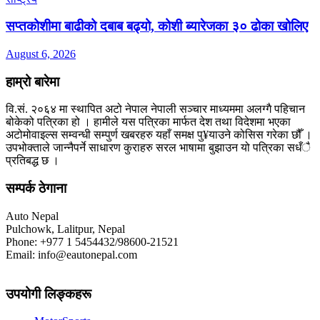
सप्तकोशीमा बाढीको दबाब बढ्यो, कोशी ब्यारेजका ३० ढोका खोलिए
August 6, 2026
हाम्रो बारेमा
वि.सं. २०६४ मा स्थापित अटो नेपाल नेपाली सञ्चार माध्यममा अलग्गै पहिचान
बोकेको पत्रिका हो । हामीले यस पत्रिका मार्फत देश तथा विदेशमा भएका
अटोमोवाइल्स सम्वन्धी सम्पुर्ण खबरहरु यहाँ समक्ष पु¥याउने कोसिस गरेका छौँ ।
उपभोक्ताले जान्नैपर्ने साधारण कुराहरु सरल भाषामा बुझाउन यो पत्रिका सधँै
प्रतिबद्ध छ ।
सम्पर्क ठेगाना
Auto Nepal
Pulchowk, Lalitpur, Nepal
Phone: +977 1 5454432/98600-21521
Email: info@eautonepal.com
उपयोगी लिङ्कहरू