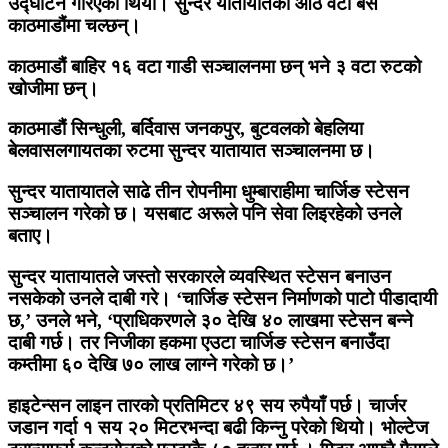
उद्घाटन गरिएको थियो। सुन्दर यातायातका आठ वटा बस
काठमाडौंमा चल्छन्।
काठमाडौं बाहिर १६ वटा गाडी सञ्चालनमा छन् भने ३ वटा रुटको
खोजीमा छन्।
काठमाडौं सिन्धुली, बर्दिवास जनकपुर, बुटवलको बेहलिया
बेलवासलगायतका रुटमा सुन्दर यातायात सञ्चालनमा छ।
सुन्दर यातायातले साढे तीन रोपनीमा धुम्बाराहीमा चार्जिङ स्टेसन
सञ्चालन गरेको छ। यसबाट अरूले पनि सेवा लिइरहेको उनले
बताए।
सुन्दर यातायातले जस्तो सरकारले व्यवस्थित स्टेसन बनाउन
नसकेको उनले दाबी गरे। ‘चार्जिङ स्टेसन निर्माणको पाटो पीडादायी
छ,’ उनले भने, ‘प्राधिकरणले ३० देखि ४० लाखमा स्टेसन बन्ने
दाबी गर्छ। तर निजीका हकमा एउटा चार्जिङ स्टेसन बनाउँदा
कम्तीमा ६० देखि ७० लाख लाग्ने गरेको छ।’
हाइटेन्सन लाइन तारको प्रतिमिटर ४९ सय रुपैयाँ पर्छ। चार्जर
जडान गर्दा १ सय २० मिटरभन्दा बढी किन्नु परेको थियो। भोल्टेज