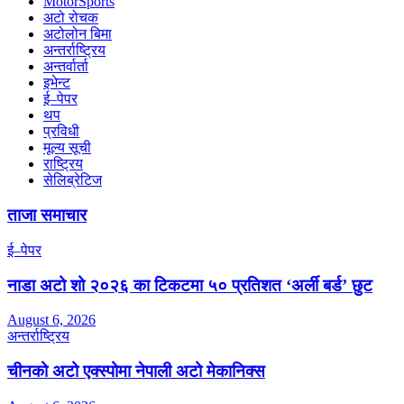
MotorSports
अटो रोचक
अटोलोन बिमा
अन्तर्राष्ट्रिय
अन्तर्वार्ता
इभेन्ट
ई–पेपर
थप
प्रविधी
मूल्य सूची
राष्ट्रिय
सेलिब्रेटिज
ताजा समाचार
ई–पेपर
नाडा अटो शो २०२६ का टिकटमा ५० प्रतिशत ‘अर्ली बर्ड’ छुट
August 6, 2026
अन्तर्राष्ट्रिय
चीनको अटो एक्स्पोमा नेपाली अटो मेकानिक्स