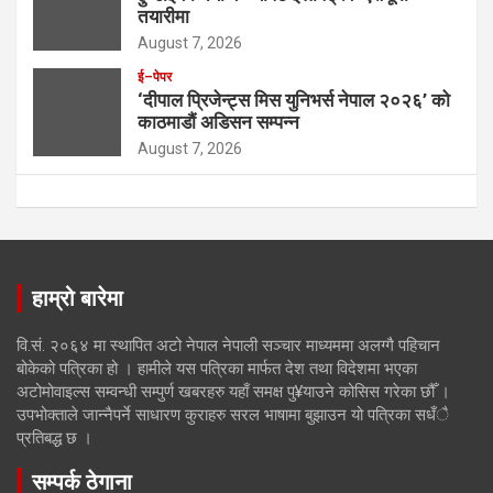
तयारीमा
August 7, 2026
ई–पेपर
‘दीपाल प्रिजेन्ट्स मिस युनिभर्स नेपाल २०२६’ को
काठमाडौं अडिसन सम्पन्न
August 7, 2026
हाम्रो बारेमा
वि.सं. २०६४ मा स्थापित अटो नेपाल नेपाली सञ्चार माध्यममा अलग्गै पहिचान
बोकेको पत्रिका हो । हामीले यस पत्रिका मार्फत देश तथा विदेशमा भएका
अटोमोवाइल्स सम्वन्धी सम्पुर्ण खबरहरु यहाँ समक्ष पु¥याउने कोसिस गरेका छौँ ।
उपभोक्ताले जान्नैपर्ने साधारण कुराहरु सरल भाषामा बुझाउन यो पत्रिका सधँै
प्रतिबद्ध छ ।
सम्पर्क ठेगाना