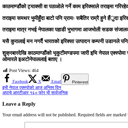
काठमाण्डौंको ट्याक्सी वा पठाओले गर्ने काम इरिक्साले तराइमा गरिरहे
तराइमा समथर भुमीहुँदा बाटो पनि प्रायः सबैतिर राम्रै हुने हँुदा 
तराइमा मात्र नभई नेपालका पहाडी भुभागमा आजभोली सडक संजालको 
यसै कुरालाई मन नगर्दै भारतको इरिक्सा उत्पादन कम्पनी उडानले पनि
शुक्रबारदेखि काठमाण्डौंको भृकुटीमण्डपमा जारी इभि नेपाल एक्स्पो
ओमारले इअटोनेपाललाई बताए ।
Post Views:
464
Facebook
X
Email
Pinterest
Post
इभी नेपाल एक्स्पोको आज अन्तिम दिन
अपाचे आरटीआर १६० फोर भी सार्वजनिक
navigation
Leave a Reply
Your email address will not be published.
Required fields are marked