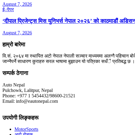
August 7, 2026
ई–पेपर
‘दीपाल प्रिजेन्ट्स मिस युनिभर्स नेपाल २०२६’ को काठमाडौं अडिसन
August 7, 2026
हाम्रो बारेमा
वि.सं. २०६४ मा स्थापित अटो नेपाल नेपाली सञ्चार माध्यममा अलग्गै पहिचान बोक
जान्नैपर्ने साधारण कुराहरु सरल भाषामा बुझाउन यो पत्रिका सधँै प्रतिबद्ध छ ।
सम्पर्क ठेगाना
Auto Nepal
Pulchowk, Lalitpur, Nepal
Phone: +977 1 5454432/98600-21521
Email: info@eautonepal.com
उपयोगी लिङ्कहरू
MotorSports
अटो रोचक