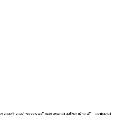
सम्वन्धी सम्पुर्ण खबरहरु यहाँ समक्ष पु¥याउने कोसिस गरेका छौँ । उपभोक्ताले