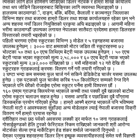
त्यसका लागि हाल हामिसँग जोडिएका डिलर नेटवर्क र हाम्रा शाखा कार्यालय
तथा थप जोडिने डिलरहरुबाट बिक्रिका लागि व्यवस्था मिलाइएकोे छ ।
हालसम्म काठमाण्डांै, दाङ्ग, बाँके, बर्दिया, कैलाली र कञ्चनपुर जिल्लाका
विभिन्न शहर तथा बजारमा हाम्रो डिलर तथा शाखा कार्यालयहरु रहेका छन् भने
अन्य शहरमा नयाँ डिलर नियुक्तिको प्रकृया अघि बढाइएको छ । आगामी महिना
भरीमा काठमाण्डौं उपत्यका लगायत नेपालका सातैवटा प्रदेशमा हाम्रा डिलरहरु
विस्तारको तयारी भइरहेको छ ।
पहिलो चरणमा एरोमा स्कुटरका विभिन्न ३ मोडेल र ५ रङ्गहरुमा बजारमा
उपलब्ध हुनेछन् । ३००० वाट क्षमताको मोटर जडित ती स्कुटरहरुमा ७२
भोल्टका ५० तथा ६० एएच लिथिएम बेट्री प्याक उपलब्ध हुनेछन् । ५० एएच
बेट्री प्याक भएका स्कुटरको मुल्य २,५८,००० र ६० एएच बेट्री प्याक भएको
स्कुटरको मुल्य २,७२,००० राखिएको छ । यसै महिनाको १२ गते देखि ती
स्कुटरहरु ग्राहकलाई क्रमशः वितरण गर्ने गरी तयारी गरिएको छ ।
२ घण्टा भन्दा कम समयमा फुल चार्ज गर्न सकिने डेडिकेटेड चार्जर यसमा उपलब्ध
हुनेछ । एक पटकको फुल चार्जमा करिब १५० किलोमिटर सम्मको रेन्ज दिने
भएकाले पनि धेरैको रोजाईमा एरोमा स्कुटर पर्नेमा हामी विश्वस्त छौं ।
१६० एमएम ग्राउण्ड क्लियरेन्स भएकाले कच्ची तथा पक्की दुबै खालको बाटोमा
एरोमा स्कुटर चलाउन सहज हुनेछ । यसमा अगाडि र पछाडिका दुबै पाँग्रामा
डिस्कब्रेक प्रयोग गरिएको हुनेछ । हाम्रो आफ्नै ब्राण्ड भएकाले पनि भविष्यमा
नेपाली माटो र आवश्यकता सुहाँउदा अन्य मोडेलहरु ल्याई नेपाली बजारमा विक्री
वितरण गर्ने हाम्रो प्रयास रहनेछ ।
दशैतिहार तथा छठ पर्वको अवसरमा लक्की ड्र मार्फत १० जना ग्राहकलाई
गोसाईकुण्डको हेलि टुरको फेस्टिवल स्किम राखिएको जानकारी श्री आरोग्य
मोटर्सका सेल्स एण्ड मार्केटिङ्ग हेड शंकर शर्माले जानकारी दिनुभयो ।
देशका प्रमुख शहरहरुमा डिलर लिन इच्छुक व्यवसायीहरुलाई समेत यसै विज्ञप्ती