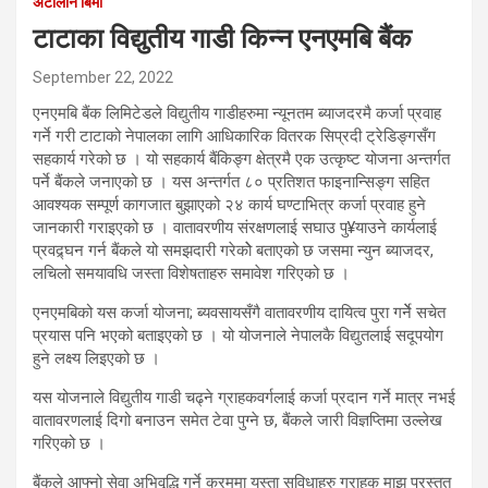
अटोलोन बिमा
टाटाका विद्युतीय गाडी किन्न एनएमबि बैंक
September 22, 2022
एनएमबि बैंक लिमिटेडले विद्युतीय गाडीहरुमा न्यूनतम ब्याजदरमै कर्जा प्रवाह
गर्ने गरी टाटाको नेपालका लागि आधिकारिक वितरक सिप्रदी ट्रेडिङ्गसँग
सहकार्य गरेको छ । यो सहकार्य बैंकिङ्ग क्षेत्रमै एक उत्कृष्ट योजना अन्तर्गत
पर्ने बैंकले जनाएको छ । यस अन्तर्गत ८० प्रतिशत फाइनान्सिङ्ग सहित
आवश्यक सम्पूर्ण कागजात बुझाएको २४ कार्य घण्टाभित्र कर्जा प्रवाह हुने
जानकारी गराइएको छ । वातावरणीय संरक्षणलाई सघाउ पु¥याउने कार्यलाई
प्रवद्र्घन गर्न बैंकले यो समझदारी गरेकोे बताएको छ जसमा न्युन ब्याजदर,
लचिलो समयावधि जस्ता विशेषताहरु समावेश गरिएको छ ।
एनएमबिको यस कर्जा योजना; ब्यवसायसँगै वातावरणीय दायित्व पुरा गर्नेे सचेत
प्रयास पनि भएको बताइएको छ । यो योजनाले नेपालकै विद्युतलाई सदूपयोग
हुने लक्ष्य लिइएको छ ।
यस योजनाले विद्युतीय गाडी चढ्ने ग्राहकवर्गलाई कर्जा प्रदान गर्ने मात्र नभई
वातावरणलाई दिगो बनाउन समेत टेवा पुग्ने छ, बैंकले जारी विज्ञप्तिमा उल्लेख
गरिएको छ ।
बैंकले आफ्नो सेवा अभिवृद्धि गर्ने क्रममा यस्ता सुविधाहरु ग्राहक माझ प्रस्तुत