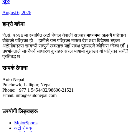
सुरु
August 6, 2026
हाम्रो बारेमा
वि.सं. २०६४ मा स्थापित अटो नेपाल नेपाली सञ्चार माध्यममा अलग्गै पहिचान
बोकेको पत्रिका हो । हामीले यस पत्रिका मार्फत देश तथा विदेशमा भएका
अटोमोवाइल्स सम्वन्धी सम्पुर्ण खबरहरु यहाँ समक्ष पु¥याउने कोसिस गरेका छौँ ।
उपभोक्ताले जान्नैपर्ने साधारण कुराहरु सरल भाषामा बुझाउन यो पत्रिका सधँै
प्रतिबद्ध छ ।
सम्पर्क ठेगाना
Auto Nepal
Pulchowk, Lalitpur, Nepal
Phone: +977 1 5454432/98600-21521
Email: info@eautonepal.com
उपयोगी लिङ्कहरू
MotorSports
अटो रोचक