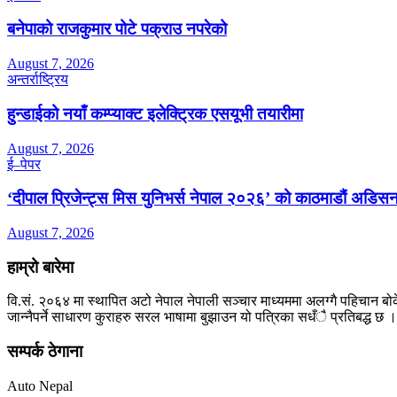
बनेपाको राजकुमार पोटे पक्राउ नपरेको
August 7, 2026
अन्तर्राष्ट्रिय
हुन्डाईको नयाँ कम्प्याक्ट इलेक्ट्रिक एसयूभी तयारीमा
August 7, 2026
ई–पेपर
‘दीपाल प्रिजेन्ट्स मिस युनिभर्स नेपाल २०२६’ को काठमाडौं अडिसन
August 7, 2026
हाम्रो बारेमा
वि.सं. २०६४ मा स्थापित अटो नेपाल नेपाली सञ्चार माध्यममा अलग्गै पहिचान बोक
जान्नैपर्ने साधारण कुराहरु सरल भाषामा बुझाउन यो पत्रिका सधँै प्रतिबद्ध छ ।
सम्पर्क ठेगाना
Auto Nepal