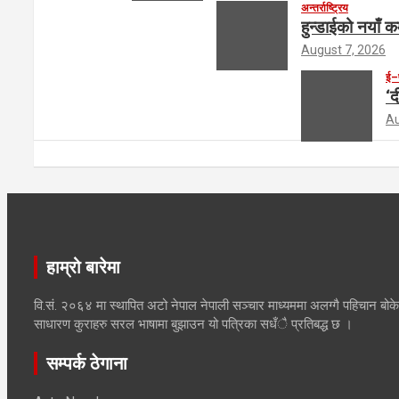
अन्तर्राष्ट्रिय
हुन्डाईको नयाँ क
August 7, 2026
ई–
‘द
Au
हाम्रो बारेमा
वि.सं. २०६४ मा स्थापित अटो नेपाल नेपाली सञ्चार माध्यममा अलग्गै पहिचान बोकेक
साधारण कुराहरु सरल भाषामा बुझाउन यो पत्रिका सधँै प्रतिबद्ध छ ।
सम्पर्क ठेगाना