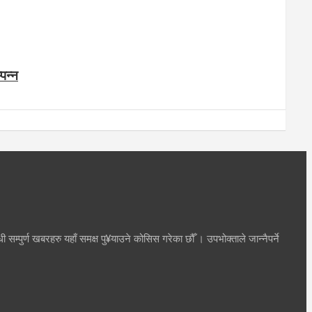
पन्न
म्पुर्ण खबरहरु यहाँ समक्ष पु¥याउने कोसिस गरेका छौँ । उपभोक्ताले जान्नैपर्ने