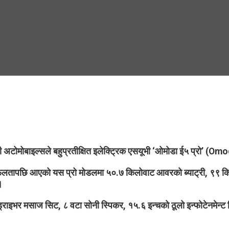
अटोमोबाइल्सले बहुप्रतीक्षित इलेक्ट्रिक एसयूभी ‘ओमोडा ई५ प्रो’ (
ापछि आएको यस प्रो मोडलमा ५०.७ किलोवाट आवरको ब्याट्री, ९९ किलोवा
।
ड्राइभर मसाज सिट, ८ वटा सोनी स्पिकर, १५.६ इन्चको ठूलो इन्फोटेनमेन्ट 