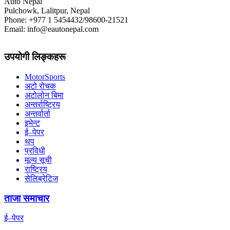
Auto Nepal
Pulchowk, Lalitpur, Nepal
Phone: +977 1 5454432/98600-21521
Email: info@eautonepal.com
उपयोगी लिङ्कहरू
MotorSports
अटो रोचक
अटोलोन बिमा
अन्तर्राष्ट्रिय
अन्तर्वार्ता
इभेन्ट
ई–पेपर
थप
प्रविधी
मूल्य सूची
राष्ट्रिय
सेलिब्रेटिज
ताजा समाचार
ई–पेपर