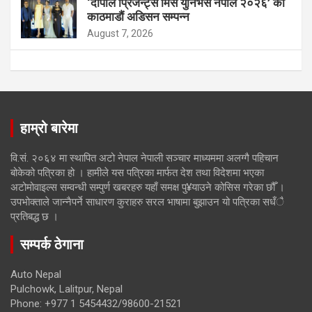
‘दीपाल प्रिजेन्ट्स मिस युनिभर्स नेपाल २०२६’ को
काठमाडौं अडिसन सम्पन्न
August 7, 2026
हाम्रो बारेमा
वि.सं. २०६४ मा स्थापित अटो नेपाल नेपाली सञ्चार माध्यममा अलग्गै पहिचान
बोकेको पत्रिका हो । हामीले यस पत्रिका मार्फत देश तथा विदेशमा भएका
अटोमोवाइल्स सम्वन्धी सम्पुर्ण खबरहरु यहाँ समक्ष पु¥याउने कोसिस गरेका छौँ ।
उपभोक्ताले जान्नैपर्ने साधारण कुराहरु सरल भाषामा बुझाउन यो पत्रिका सधँै
प्रतिबद्ध छ ।
सम्पर्क ठेगाना
Auto Nepal
Pulchowk, Lalitpur, Nepal
Phone: +977 1 5454432/98600-21521