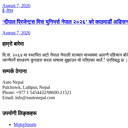
August 7, 2026
ई–पेपर
‘दीपाल प्रिजेन्ट्स मिस युनिभर्स नेपाल २०२६’ को काठमाडौं अडिसन
August 7, 2026
हाम्रो बारेमा
वि.सं. २०६४ मा स्थापित अटो नेपाल नेपाली सञ्चार माध्यममा अलग्गै पहिचान बोक
जान्नैपर्ने साधारण कुराहरु सरल भाषामा बुझाउन यो पत्रिका सधँै प्रतिबद्ध छ ।
सम्पर्क ठेगाना
Auto Nepal
Pulchowk, Lalitpur, Nepal
Phone: +977 1 5454432/98600-21521
Email: info@eautonepal.com
उपयोगी लिङ्कहरू
MotorSports