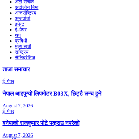
अटो रोचक
अटोलोन बिमा
अन्तर्राष्ट्रिय
अन्तर्वार्ता
इभेन्ट
ई–पेपर
थप
प्रविधी
मूल्य सूची
राष्ट्रिय
सेलिब्रेटिज
ताजा समाचार
ई–पेपर
नेपाल आइपुग्यो लिपमोटर B03X, छिट्टै लन्च हुने
August 7, 2026
ई–पेपर
बनेपाको राजकुमार पोटे पक्राउ नपरेको
August 7, 2026