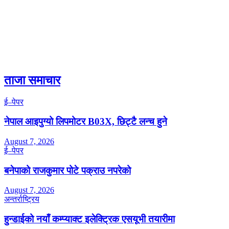
ताजा समाचार
ई–पेपर
नेपाल आइपुग्यो लिपमोटर B03X, छिट्टै लन्च हुने
August 7, 2026
ई–पेपर
बनेपाको राजकुमार पोटे पक्राउ नपरेको
August 7, 2026
अन्तर्राष्ट्रिय
हुन्डाईको नयाँ कम्प्याक्ट इलेक्ट्रिक एसयूभी तयारीमा