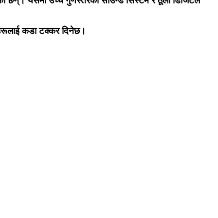
एका छन्।
यसमा उच्च गुणस्तरको साउन्ड सिस्टम र ठूला डिजिटल
भीहरूलाई कडा टक्कर दिनेछ।