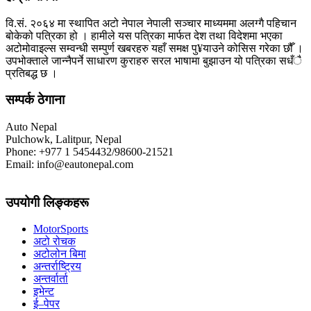
वि.सं. २०६४ मा स्थापित अटो नेपाल नेपाली सञ्चार माध्यममा अलग्गै पहिचान
बोकेको पत्रिका हो । हामीले यस पत्रिका मार्फत देश तथा विदेशमा भएका
अटोमोवाइल्स सम्वन्धी सम्पुर्ण खबरहरु यहाँ समक्ष पु¥याउने कोसिस गरेका छौँ ।
उपभोक्ताले जान्नैपर्ने साधारण कुराहरु सरल भाषामा बुझाउन यो पत्रिका सधँै
प्रतिबद्ध छ ।
सम्पर्क ठेगाना
Auto Nepal
Pulchowk, Lalitpur, Nepal
Phone: +977 1 5454432/98600-21521
Email: info@eautonepal.com
उपयोगी लिङ्कहरू
MotorSports
अटो रोचक
अटोलोन बिमा
अन्तर्राष्ट्रिय
अन्तर्वार्ता
इभेन्ट
ई–पेपर