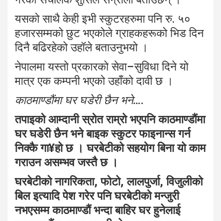
यसको साथै केही इभी स्कुटरहरुमा पनि रु. ५०
हजारसम्मको छुट भएकोले ग्राहकहरूको भिड दिन
दिनै बढिरहेको उहॉले बताउनुभयो ।
नेपालमा यस्तो प्रकारको सेवा–सुविधा दिने यो
मात्र एक कम्पनी भएको उहाँको दावी छ ।
काठमाण्डौंमा घर घडेरी छैन भने….
तपाइको
आम्दानी
स्रोत
राम्रो
भएपनि
काठमाण्डौंमा
घर
घडेरी
छैन
भने
बाइक
स्कुटर
फाइनान्स
गर्न
निक्कै
गा
¥
हो
छ
।
घरबेटीको
सहयोग
बिना
यो
काम
गराउन
असम्भव
जस्तै
छ
।
घरबेटीको
नागरिकता
,
फोटो
,
लालपुर्जा
,
विजुलीको
बिल
इत्यादि
पेश
गरेर
पनि
घरबेटीको
मन्जुरी
नभएसम्म
काठमाण्डौं
भन्दा
बाहिर
घर
हुनेलाई