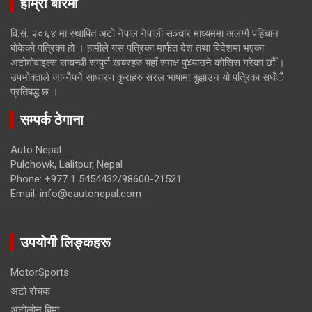
हाम्रो बारेमा
वि.सं. २०६४ मा स्थापित अटो नेपाल नेपाली सञ्चार माध्यममा अलग्गै पहिचान
बोकेको पत्रिका हो । हामीले यस पत्रिका मार्फत देश तथा विदेशमा भएका
अटोमोवाइल्स सम्वन्धी सम्पुर्ण खबरहरु यहाँ समक्ष पु¥याउने कोसिस गरेका छौँ ।
उपभोक्ताले जान्नैपर्ने साधारण कुराहरु सरल भाषामा बुझाउन यो पत्रिका सधँै
प्रतिबद्ध छ ।
सम्पर्क ठेगाना
Auto Nepal
Pulchowk, Lalitpur, Nepal
Phone: +977 1 5454432/98600-21521
Email: info@eautonepal.com
उपयोगी लिङ्कहरू
MotorSports
अटो रोचक
अटोलोन बिमा