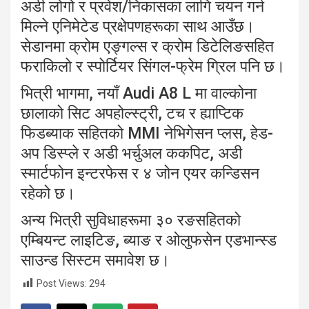
अडी लोगो र प्रवेश/निकासका लागि चयन गर्न
मिल्ने एनिमेटेड प्रक्षेपणहरूका साथ आउँछ।
सेडानमा क्रोम एङ्गल्स र क्रोम डिटेलिङसहित
फराकिलो र स्पोर्टियर सिंगल-फ्रेम ग्रिल पनि छ।
भित्री भागमा, नयाँ Audi A8 L मा वाल्कोना
छालाको सिट अपहोल्स्ट्री, टच र ह्याप्टिक
फिडब्याक सहितको MMI नेभिगेसन प्लस, हेड-
अप डिस्प्ले र अडी भर्चुअल ककपिट, अडी
स्मार्टफोन इन्टरफेस र ४ जोन एयर कन्डिसन
रहेको छ।
अन्य भित्री सुविधाहरूमा ३० रङसहितको
एम्बियन्ट लाइटिङ, ब्याङ र ओलुफसेन एडभान्स्ड
साउन्ड सिस्टम समावेश छ।
Post Views:
294