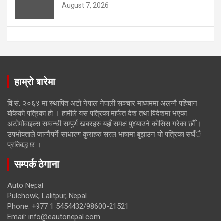
August 7, 2026
हाम्रो बारेमा
वि.सं. २०६४ मा स्थापित अटो नेपाल नेपाली सञ्चार माध्यममा अलग्गै पहिचान
बोकेको पत्रिका हो । हामीले यस पत्रिका मार्फत देश तथा विदेशमा भएका
अटोमोवाइल्स सम्वन्धी सम्पुर्ण खबरहरु यहाँ समक्ष पु¥याउने कोसिस गरेका छौँ ।
उपभोक्ताले जान्नैपर्ने साधारण कुराहरु सरल भाषामा बुझाउन यो पत्रिका सधँै
प्रतिबद्ध छ ।
सम्पर्क ठेगाना
Auto Nepal
Pulchowk, Lalitpur, Nepal
Phone: +977 1 5454432/98600-21521
Email: info@eautonepal.com