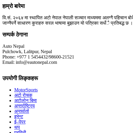
हाम्रो बारेमा
वि.सं. २०६४ मा स्थापित अटो नेपाल नेपाली सञ्चार माध्यममा अलग्गै पहिचान बोक
जान्नैपर्ने साधारण कुराहरु सरल भाषामा बुझाउन यो पत्रिका सधँै प्रतिबद्ध छ ।
सम्पर्क ठेगाना
Auto Nepal
Pulchowk, Lalitpur, Nepal
Phone: +977 1 5454432/98600-21521
Email: info@eautonepal.com
उपयोगी लिङ्कहरू
MotorSports
अटो रोचक
अटोलोन बिमा
अन्तर्राष्ट्रिय
अन्तर्वार्ता
इभेन्ट
ई–पेपर
थप
प्रविधी