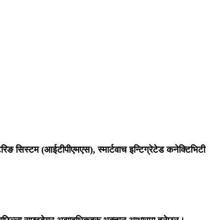
टरिङ सिस्टम (आईटीपीएमएस), स्मार्टवाच इन्टिग्रेटेड कनेक्टिभिटी