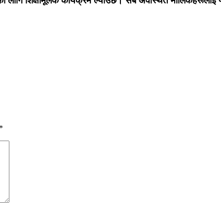
हरूका लागि शिक्षामूलक कार्यक्रम ल्याउछ। सबै अवस्थित मालिकहरूलाई
*