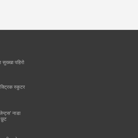
मा सुख्खा पहिरो
क्ट्रिक स्कुटर
जेन्ट्स’ नाडा
 छुट