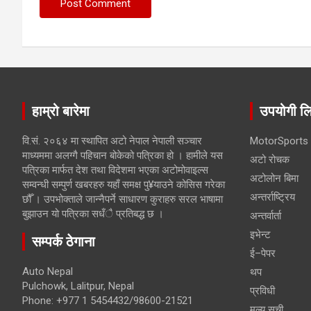
हाम्रो बारेमा
उपयोगी ल
वि.सं. २०६४ मा स्थापित अटो नेपाल नेपाली सञ्चार
MotorSports
माध्यममा अलग्गै पहिचान बोकेको पत्रिका हो । हामीले यस
अटो रोचक
पत्रिका मार्फत देश तथा विदेशमा भएका अटोमोवाइल्स
अटोलोन बिमा
सम्वन्धी सम्पुर्ण खबरहरु यहाँ समक्ष पु¥याउने कोसिस गरेका
अन्तर्राष्ट्रिय
छौँ । उपभोक्ताले जान्नैपर्ने साधारण कुराहरु सरल भाषामा
बुझाउन यो पत्रिका सधँै प्रतिबद्ध छ ।
अन्तर्वार्ता
इभेन्ट
सम्पर्क ठेगाना
ई–पेपर
Auto Nepal
थप
Pulchowk, Lalitpur, Nepal
प्रविधी
Phone: +977 1 5454432/98600-21521
मूल्य सूची