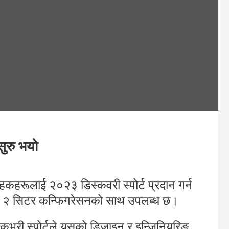
सुरु भयो
ाहकहरूलाई २०२३ डिस्कवरी स्पोर्ट प्रदान गर्न
 ५ २ सिटर कन्फिगरेसनको साथ उपलब्ध छ।
डिस्कभरी स्पोर्टले यसको डिजाइन र इन्जिनियरिङ