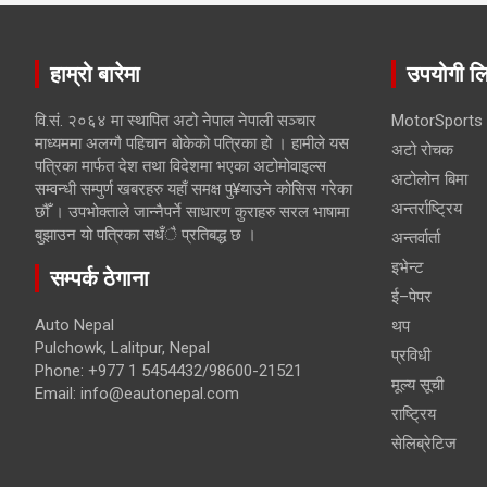
हाम्रो बारेमा
उपयोगी ल
वि.सं. २०६४ मा स्थापित अटो नेपाल नेपाली सञ्चार
MotorSports
माध्यममा अलग्गै पहिचान बोकेको पत्रिका हो । हामीले यस
अटो रोचक
पत्रिका मार्फत देश तथा विदेशमा भएका अटोमोवाइल्स
अटोलोन बिमा
सम्वन्धी सम्पुर्ण खबरहरु यहाँ समक्ष पु¥याउने कोसिस गरेका
अन्तर्राष्ट्रिय
छौँ । उपभोक्ताले जान्नैपर्ने साधारण कुराहरु सरल भाषामा
बुझाउन यो पत्रिका सधँै प्रतिबद्ध छ ।
अन्तर्वार्ता
इभेन्ट
सम्पर्क ठेगाना
ई–पेपर
Auto Nepal
थप
Pulchowk, Lalitpur, Nepal
प्रविधी
Phone: +977 1 5454432/98600-21521
मूल्य सूची
Email: info@eautonepal.com
राष्ट्रिय
सेलिब्रेटिज