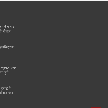
 गर्दै बजार
भी मोडल
इलेक्ट्रिक
क स्कुटर ईएल
क हुने
 एसयूभी
ाँ बजारमा