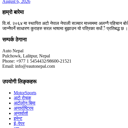
August 6, 2026
हाम्रो बारेमा
वि.सं. २०६४ मा स्थापित अटो नेपाल नेपाली सञ्चार माध्यममा अलग्गै पहिचान बोक
जान्नैपर्ने साधारण कुराहरु सरल भाषामा बुझाउन यो पत्रिका सधँै प्रतिबद्ध छ ।
सम्पर्क ठेगाना
Auto Nepal
Pulchowk, Lalitpur, Nepal
Phone: +977 1 5454432/98600-21521
Email: info@eautonepal.com
उपयोगी लिङ्कहरू
MotorSports
अटो रोचक
अटोलोन बिमा
अन्तर्राष्ट्रिय
अन्तर्वार्ता
इभेन्ट
ई–पेपर