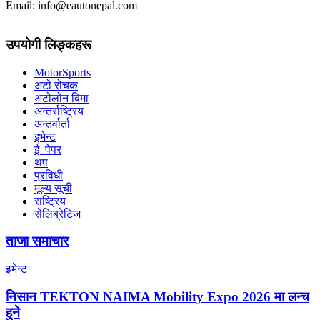
Email: info@eautonepal.com
उपयोगी लिङ्कहरू
MotorSports
अटो रोचक
अटोलोन बिमा
अन्तर्राष्ट्रिय
अन्तर्वार्ता
इभेन्ट
ई–पेपर
थप
प्रविधी
मूल्य सूची
राष्ट्रिय
सेलिब्रेटिज
ताजा समाचार
इभेन्ट
निसान TEKTON NAIMA Mobility Expo 2026 मा लन्च
हुने