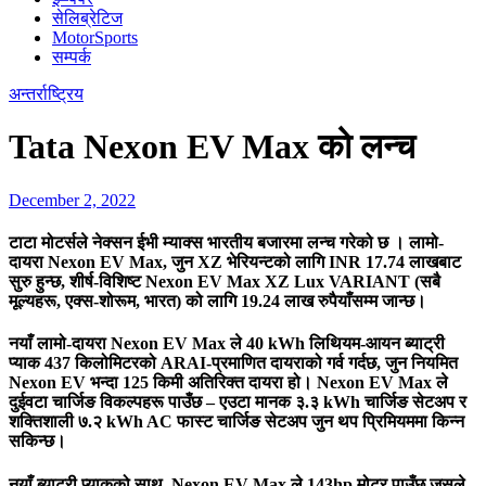
सेलिब्रेटिज
MotorSports
सम्पर्क
अन्तर्राष्ट्रिय
Tata Nexon EV Max को लन्च
December 2, 2022
टाटा मोटर्सले नेक्सन ईभी म्याक्स भारतीय बजारमा लन्च गरेको छ । लामो-
दायरा Nexon EV Max, जुन XZ भेरियन्टको लागि INR 17.74 लाखबाट
सुरु हुन्छ, शीर्ष-विशिष्ट Nexon EV Max XZ Lux VARIANT (सबै
मूल्यहरू, एक्स-शोरूम, भारत) को लागि 19.24 लाख रुपैयाँसम्म जान्छ।
नयाँ लामो-दायरा Nexon EV Max ले 40 kWh लिथियम-आयन ब्याट्री
प्याक 437 किलोमिटरको ARAI-प्रमाणित दायराको गर्व गर्दछ, जुन नियमित
Nexon EV भन्दा 125 किमी अतिरिक्त दायरा हो। Nexon EV Max ले
दुईवटा चार्जिङ विकल्पहरू पाउँछ – एउटा मानक ३.३ kWh चार्जिङ सेटअप र
शक्तिशाली ७.२ kWh AC फास्ट चार्जिङ सेटअप जुन थप प्रिमियममा किन्न
सकिन्छ।
नयाँ ब्याट्री प्याकको साथ, Nexon EV Max ले 143hp मोटर पाउँछ जसले