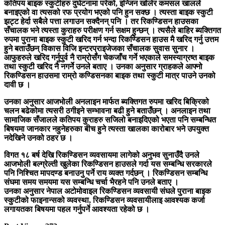
कतिपय बाइक स्कुटीहरु दुर्घटनामा परेको, इन्जिन खोलेर कमसल खालले
बनाइएको वा त्यसको रफ प्रयोग भएको पनि हुन सक्छ । त्यस्ता बाइक स्कुटी
झट्ट हेर्दा सबैले पत्ता लगाउन सक्दैनन् पनि । तर रिकण्डिसन हाउसका
सँचालक भने त्यस्ता कुराहरु परीक्षण गर्न सक्षम हुन्छन् । त्यसैले बाहिर ब्यक्तिगत
रुपमा पुराना बाइक स्कुटी खरिद गर्न भन्दा रिकण्डिसन हाउस मै खरिद गर्नु उत्तम
हुने बताउँछन् विकास विजि इन्टरप्राइजेजका सँचालक सुवास सुनार ।
आफुहरुले खरिद गर्नुपुर्व नै राम्रोसँग चेकजाँच गर्ने भएकाले समस्याग्रष्त बाइक
तथा स्कुटी खरिद नै नगर्ने उनले बताए । उनका अनुसार ग्राहकले आफ्नो
रिकण्डिसन हाउसमा राम्रो कण्डिसनका बाइक तथा स्कुटी मात्र पाउने उनको
दावी छ ।
उनका अनुसार आजभोली अनलाइन मार्फत ब्यक्तिगत रुपमा खरिद बिक्रिको
चलन बढेकोमा त्यसरी ठगीइने सम्भावना बढी हुने बताउँछन् । अनलाइन तथा
सामाजिक सँजालले कतिपय कुराहरु सजिलो बनाइदिएको भएता पनि सम्बन्धित
बिषयमा जानकार नहुनेहरुका बीच हुने त्यस्ता खालका कारोबार भने उपयुक्त
नदेखिने उनको ठहर छ ।
विगत १८ बर्ष देखि रिकण्डिसन व्यवसायमा लागेको अनुभव सुनाउँदै उनले
आजभोली बल्ग्रेल्ती खुलेका रिकण्डिसन हाउसले गर्दा यस सम्बन्धि सरकारले
पनि निश्चित मापदण्ड बनाउनु पर्ने राय व्यक्त गर्दछन् । रिकण्डिसन सम्बन्धि
संघमा समय समयमा यस सम्बन्धि चर्चा भैरहने पनि उनले बताए ।
उनका अनुसार नेपाल अटोमोवाइल रिकण्डिसन व्यवसायी संघले पुराना बाइक
स्कुटीको फाइनान्सको व्यवस्था, रिकण्डिसन व्यवसायीलाइ आवश्यक कर्जा
लगायतका बिषयमा पहल गर्नुपर्ने आवश्यता रहेको छ ।