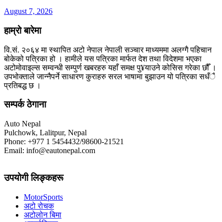
August 7, 2026
हाम्रो बारेमा
वि.सं. २०६४ मा स्थापित अटो नेपाल नेपाली सञ्चार माध्यममा अलग्गै पहिचान
बोकेको पत्रिका हो । हामीले यस पत्रिका मार्फत देश तथा विदेशमा भएका
अटोमोवाइल्स सम्वन्धी सम्पुर्ण खबरहरु यहाँ समक्ष पु¥याउने कोसिस गरेका छौँ ।
उपभोक्ताले जान्नैपर्ने साधारण कुराहरु सरल भाषामा बुझाउन यो पत्रिका सधँै
प्रतिबद्ध छ ।
सम्पर्क ठेगाना
Auto Nepal
Pulchowk, Lalitpur, Nepal
Phone: +977 1 5454432/98600-21521
Email: info@eautonepal.com
उपयोगी लिङ्कहरू
MotorSports
अटो रोचक
अटोलोन बिमा