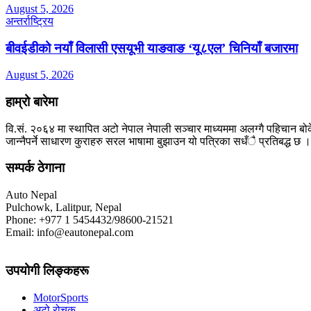
August 5, 2026
अन्तर्राष्ट्रिय
बीवईडीको नयाँ विलासी एसयूभी याङवाङ ‘यू८एल’ चिनियाँ बजारमा
August 5, 2026
हाम्रो बारेमा
वि.सं. २०६४ मा स्थापित अटो नेपाल नेपाली सञ्चार माध्यममा अलग्गै पहिचान बोक
जान्नैपर्ने साधारण कुराहरु सरल भाषामा बुझाउन यो पत्रिका सधँै प्रतिबद्ध छ ।
सम्पर्क ठेगाना
Auto Nepal
Pulchowk, Lalitpur, Nepal
Phone: +977 1 5454432/98600-21521
Email: info@eautonepal.com
उपयोगी लिङ्कहरू
MotorSports
अटो रोचक