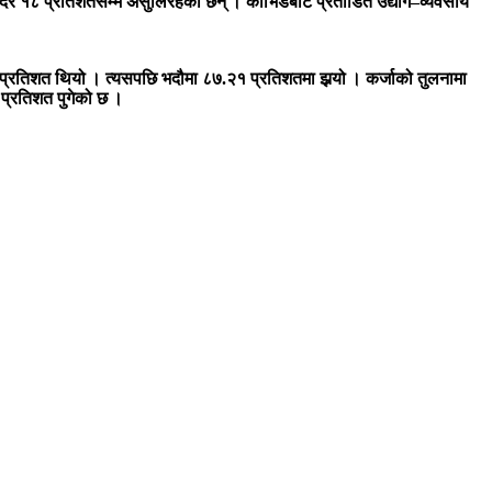
ब्याजदर १८ प्रतिशतसम्म असुलिरहेका छन् । कोभिडबाट प्रताडित उद्योग–व्यवसाय
्रतिशत थियो । त्यसपछि भदौमा ८७.२१ प्रतिशतमा झर्‍यो । कर्जाको तुलनामा
 प्रतिशत पुगेको छ ।