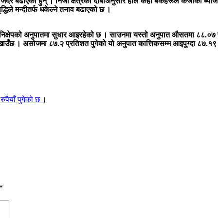
ब्याजदर बढाएका हुन् । निजी क्षेत्रको दाबीअनुसार हाल केही बैंकहरूले कर्जाको 
ृद्धिले मन्दीतर्फ धकेल्ने तनाव बढाएको छ ।
ा निक्षेपको अनुपातमा सुधार आइरहेको छ । साउनमा यस्तो अनुपात औसतमा ८८.०७ प
ले देखाउँछ । असोजमा ८७.२ प्रतिशत पुगेको यो अनुपात कात्तिकसम्म आइपुग्दा ८७.१९
ुपैयाँ पुगेको छ ।
*