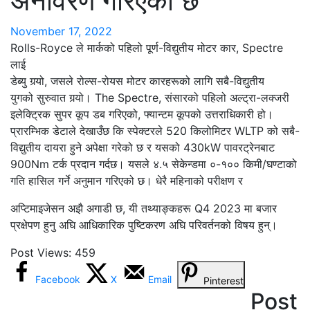
अनावरण गरिएको छ
November 17, 2022
Rolls-Royce ले मार्कको पहिलो पूर्ण-विद्युतीय मोटर कार, Spectre
लाई
डेब्यु गर्‍यो, जसले रोल्स-रोयस मोटर कारहरूको लागि सबै-विद्युतीय
युगको सुरुवात गर्‍यो। The Spectre, संसारको पहिलो अल्ट्रा-लक्जरी
इलेक्ट्रिक सुपर कूप डब गरिएको, फ्यान्टम कूपको उत्तराधिकारी हो।
प्रारम्भिक डेटाले देखाउँछ कि स्पेक्टरले 520 किलोमिटर WLTP को सबै-
विद्युतीय दायरा हुने अपेक्षा गरेको छ र यसको 430kW पावरट्रेनबाट
900Nm टर्क प्रदान गर्दछ। यसले ४.५ सेकेन्डमा ०-१०० किमी/घण्टाको
गति हासिल गर्ने अनुमान गरिएको छ। धेरै महिनाको परीक्षण र
अप्टिमाइजेसन अझै अगाडी छ, यी तथ्याङ्कहरू Q4 2023 मा बजार
प्रक्षेपण हुनु अघि आधिकारिक पुष्टिकरण अघि परिवर्तनको विषय हुन्।
Post Views:
459
Facebook
X
Email
Pinterest
Post