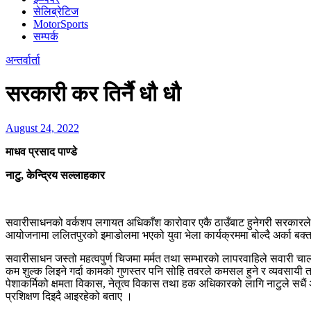
सेलिब्रेटिज
MotorSports
सम्पर्क
अन्तर्वार्ता
सरकारी कर तिर्नै धौ धौ
August 24, 2022
माधव प्रसाद पाण्डे
नाटु, केन्द्रिय सल्लाहकार
सवारीसाधनको वर्कशप लगायत अधिकाँश कारोवार एकै ठाउँबाट हुनेगरी सरकारले ल
आयोजनामा ललितपुरको इमाडोलमा भएको युवा भेला कार्यक्रममा बोल्दै अर्का बक्ता ना
सवारीसाधन जस्तो महत्वपुर्ण चिजमा मर्मत तथा सम्भारको लापरवाहिले सवारी चाल
कम शुल्क लिइने गर्दा कामको गुणस्तर पनि सोहि तवरले कमसल हुने र व्यवसायी 
पेशाकर्मिको क्षमता विकास, नेतृत्व विकास तथा हक अधिकारको लागि नाटुले सधै
प्रशिक्षण दिइदै आइरहेको बताए ।