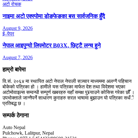
अटो रोचक
नाइमा अटो एक्स्पोमा डोङफेङका बस सार्वजनिक हुँदै
August 9, 2026
ई–पेपर
नेपाल आइपुग्यो लिपमोटर B03X, छिट्टै लन्च हुने
August 7, 2026
हाम्रो बारेमा
वि.सं. २०६४ मा स्थापित अटो नेपाल नेपाली सञ्चार माध्यममा अलग्गै पहिचान
बोकेको पत्रिका हो । हामीले यस पत्रिका मार्फत देश तथा विदेशमा भएका
अटोमोवाइल्स सम्वन्धी सम्पुर्ण खबरहरु यहाँ समक्ष पु¥याउने कोसिस गरेका छौँ ।
उपभोक्ताले जान्नैपर्ने साधारण कुराहरु सरल भाषामा बुझाउन यो पत्रिका सधँै
प्रतिबद्ध छ ।
सम्पर्क ठेगाना
Auto Nepal
Pulchowk, Lalitpur, Nepal