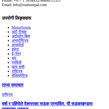
Phone: +977 1 5454432/98600-21521
Email: info@eautonepal.com
उपयोगी लिङ्कहरू
MotorSports
अटो रोचक
अटोलोन बिमा
अन्तर्राष्ट्रिय
अन्तर्वार्ता
इभेन्ट
ई–पेपर
थप
प्रविधी
मूल्य सूची
राष्ट्रिय
सेलिब्रेटिज
ताजा समाचार
राष्ट्रिय
वर्षा र पहिरोले देशभरका सडक प्रभावित, यी सडकखण्डमा