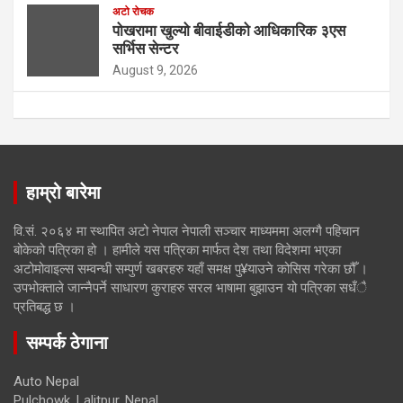
अटो रोचक
पोखरामा खुल्यो बीवाईडीको आधिकारिक ३एस
सर्भिस सेन्टर
August 9, 2026
हाम्रो बारेमा
वि.सं. २०६४ मा स्थापित अटो नेपाल नेपाली सञ्चार माध्यममा अलग्गै पहिचान
बोकेको पत्रिका हो । हामीले यस पत्रिका मार्फत देश तथा विदेशमा भएका
अटोमोवाइल्स सम्वन्धी सम्पुर्ण खबरहरु यहाँ समक्ष पु¥याउने कोसिस गरेका छौँ ।
उपभोक्ताले जान्नैपर्ने साधारण कुराहरु सरल भाषामा बुझाउन यो पत्रिका सधँै
प्रतिबद्ध छ ।
सम्पर्क ठेगाना
Auto Nepal
Pulchowk, Lalitpur, Nepal