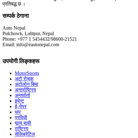
प्रतिबद्ध छ ।
सम्पर्क ठेगाना
Auto Nepal
Pulchowk, Lalitpur, Nepal
Phone: +977 1 5454432/98600-21521
Email: info@eautonepal.com
उपयोगी लिङ्कहरू
MotorSports
अटो रोचक
अटोलोन बिमा
अन्तर्राष्ट्रिय
अन्तर्वार्ता
इभेन्ट
ई–पेपर
थप
प्रविधी
मूल्य सूची
राष्ट्रिय
सेलिब्रेटिज