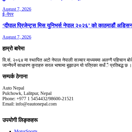
August 7, 2026
ई–पेपर
‘दीपाल प्रिजेन्ट्स मिस युनिभर्स नेपाल २०२६’ को काठमाडौं अडिसन
August 7, 2026
हाम्रो बारेमा
वि.सं. २०६४ मा स्थापित अटो नेपाल नेपाली सञ्चार माध्यममा अलग्गै पहिचान बोक
जान्नैपर्ने साधारण कुराहरु सरल भाषामा बुझाउन यो पत्रिका सधँै प्रतिबद्ध छ ।
सम्पर्क ठेगाना
Auto Nepal
Pulchowk, Lalitpur, Nepal
Phone: +977 1 5454432/98600-21521
Email: info@eautonepal.com
उपयोगी लिङ्कहरू
MotorSports