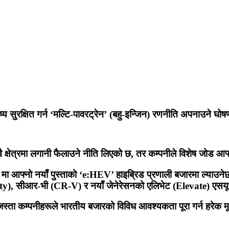
य सुरक्षित गर्न ‘मल्टि-पावरट्रेन’ (बहु-इन्जिन) रणनीति अपनाउने घो
ुवै क्षेत्रमा लगानी फैलाउने नीति लिएको छ, तर कम्पनीले विशेष जोड आफ्
 मा आफ्नो नयाँ पुस्ताको ‘e:HEV’ हाइब्रिड प्रणाली बजारमा ल्याउने
City), सीआर-भी (CR-V) र नयाँ जेनेरेसनको एलिभेट (Elevate) एसयू
ी जस्ता कम्पनीहरूले भारतीय बजारको विविध आवश्यकता पूरा गर्न हरेक म