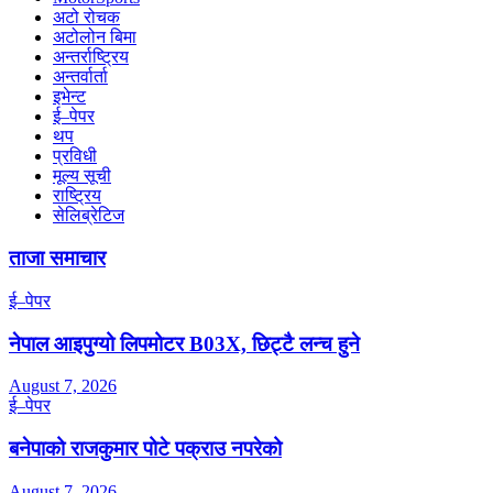
अटो रोचक
अटोलोन बिमा
अन्तर्राष्ट्रिय
अन्तर्वार्ता
इभेन्ट
ई–पेपर
थप
प्रविधी
मूल्य सूची
राष्ट्रिय
सेलिब्रेटिज
ताजा समाचार
ई–पेपर
नेपाल आइपुग्यो लिपमोटर B03X, छिट्टै लन्च हुने
August 7, 2026
ई–पेपर
बनेपाको राजकुमार पोटे पक्राउ नपरेको
August 7, 2026