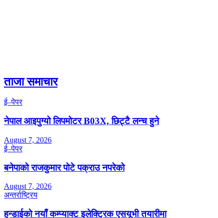
ताजा समाचार
ई–पेपर
नेपाल आइपुग्यो लिपमोटर B03X, छिट्टै लन्च हुने
August 7, 2026
ई–पेपर
बनेपाको राजकुमार पोटे पक्राउ नपरेको
August 7, 2026
अन्तर्राष्ट्रिय
हुन्डाईको नयाँ कम्प्याक्ट इलेक्ट्रिक एसयूभी तयारीमा