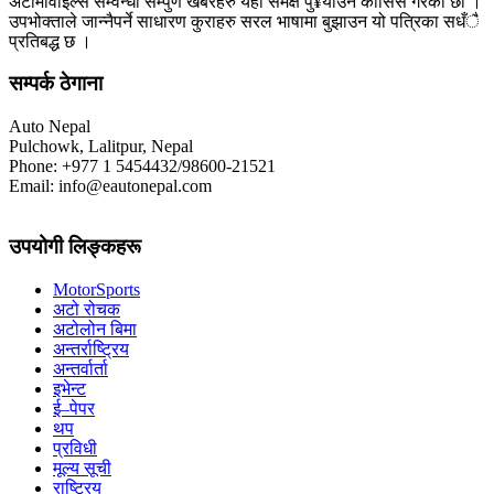
अटोमोवाइल्स सम्वन्धी सम्पुर्ण खबरहरु यहाँ समक्ष पु¥याउने कोसिस गरेका छौँ ।
उपभोक्ताले जान्नैपर्ने साधारण कुराहरु सरल भाषामा बुझाउन यो पत्रिका सधँै
प्रतिबद्ध छ ।
सम्पर्क ठेगाना
Auto Nepal
Pulchowk, Lalitpur, Nepal
Phone: +977 1 5454432/98600-21521
Email: info@eautonepal.com
उपयोगी लिङ्कहरू
MotorSports
अटो रोचक
अटोलोन बिमा
अन्तर्राष्ट्रिय
अन्तर्वार्ता
इभेन्ट
ई–पेपर
थप
प्रविधी
मूल्य सूची
राष्ट्रिय