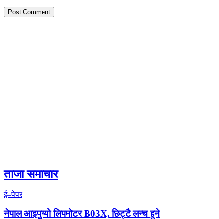
ताजा समाचार
ई–पेपर
नेपाल आइपुग्यो लिपमोटर B03X, छिट्टै लन्च हुने