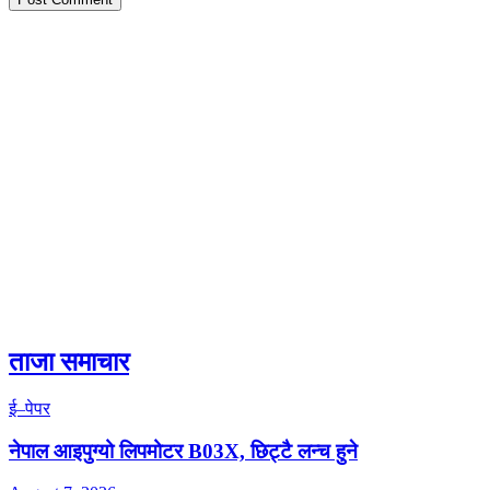
ताजा समाचार
ई–पेपर
नेपाल आइपुग्यो लिपमोटर B03X, छिट्टै लन्च हुने