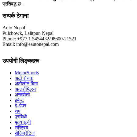
प्रतिबद्ध छ ।
सम्पर्क ठेगाना
Auto Nepal
Pulchowk, Lalitpur, Nepal
Phone: +977 1 5454432/98600-21521
Email: info@eautonepal.com
उपयोगी लिङ्कहरू
MotorSports
अटो रोचक
अटोलोन बिमा
अन्तर्राष्ट्रिय
अन्तर्वार्ता
इभेन्ट
ई–पेपर
थप
प्रविधी
मूल्य सूची
राष्ट्रिय
सेलिब्रेटिज