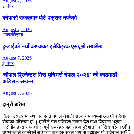
August 7, 2026
ई–पेपर
बनेपाको राजकुमार पोटे पक्राउ नपरेको
August 7, 2026
अन्तर्राष्ट्रिय
हुन्डाईको नयाँ कम्प्याक्ट इलेक्ट्रिक एसयूभी तयारीमा
August 7, 2026
ई–पेपर
‘दीपाल प्रिजेन्ट्स मिस युनिभर्स नेपाल २०२६’ को काठमाडौं
अडिसन सम्पन्न
August 7, 2026
हाम्रो बारेमा
वि.सं. २०६४ मा स्थापित अटो नेपाल नेपाली सञ्चार माध्यममा अलग्गै पहिचान
बोकेको पत्रिका हो । हामीले यस पत्रिका मार्फत देश तथा विदेशमा भएका
अटोमोवाइल्स सम्वन्धी सम्पुर्ण खबरहरु यहाँ समक्ष पु¥याउने कोसिस गरेका छौँ ।
उपभोक्ताले जान्नैपर्ने साधारण कुराहरु सरल भाषामा बुझाउन यो पत्रिका सधँै