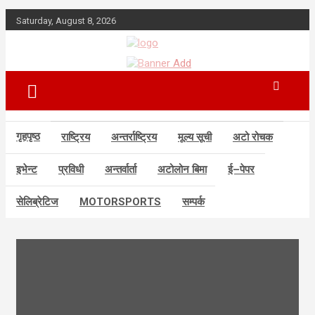
Skip
Saturday, August 8, 2026
to
content
गृहपृष्ठ
राष्ट्रिय
अन्तर्राष्ट्रिय
मूल्य सूची
अटो रोचक
इभेन्ट
प्रविधी
अन्तर्वार्ता
अटोलोन बिमा
ई–पेपर
सेलिब्रेटिज
MOTORSPORTS
सम्पर्क