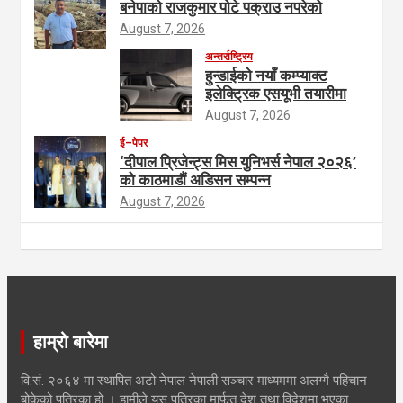
बनेपाको राजकुमार पोटे पक्राउ नपरेको
August 7, 2026
अन्तर्राष्ट्रिय
हुन्डाईको नयाँ कम्प्याक्ट
इलेक्ट्रिक एसयूभी तयारीमा
August 7, 2026
ई–पेपर
‘दीपाल प्रिजेन्ट्स मिस युनिभर्स नेपाल २०२६’
को काठमाडौं अडिसन सम्पन्न
August 7, 2026
हाम्रो बारेमा
वि.सं. २०६४ मा स्थापित अटो नेपाल नेपाली सञ्चार माध्यममा अलग्गै पहिचान
बोकेको पत्रिका हो । हामीले यस पत्रिका मार्फत देश तथा विदेशमा भएका