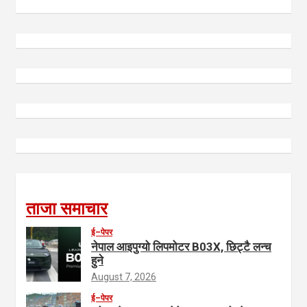
ताजा समाचार
ई–पेपर
नेपाल आइपुग्यो लिपमोटर B03X, छिट्टै लन्च
हुने
August 7, 2026
ई–पेपर