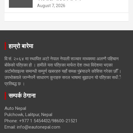
August 7, 2026
हाम्रो बारेमा
वि.सं. २०६४ मा स्थापित अटो नेपाल नेपाली सञ्चार माध्यममा अलग्गै पहिचान
बोकेको पत्रिका हो । हामीले यस पत्रिका मार्फत देश तथा विदेशमा भएका
अटोमोवाइल्स सम्वन्धी सम्पुर्ण खबरहरु यहाँ समक्ष पु¥याउने कोसिस गरेका छौँ ।
उपभोक्ताले जान्नैपर्ने साधारण कुराहरु सरल भाषामा बुझाउन यो पत्रिका सधँै
प्रतिबद्ध छ ।
सम्पर्क ठेगाना
Auto Nepal
Pulchowk, Lalitpur, Nepal
Phone: +977 1 5454432/98600-21521
Email: info@eautonepal.com