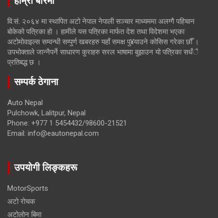
हाम्रो बारेमा
वि.सं. २०६४ मा स्थापित अटो नेपाल नेपाली सञ्चार माध्यममा अलग्गै पहिचान
बोकेको पत्रिका हो । हामीले यस पत्रिका मार्फत देश तथा विदेशमा भएका
अटोमोवाइल्स सम्वन्धी सम्पुर्ण खबरहरु यहाँ समक्ष पु¥याउने कोसिस गरेका छौँ ।
उपभोक्ताले जान्नैपर्ने साधारण कुराहरु सरल भाषामा बुझाउन यो पत्रिका सधँै
प्रतिबद्ध छ ।
सम्पर्क ठेगाना
Auto Nepal
Pulchowk, Lalitpur, Nepal
Phone: +977 1 5454432/98600-21521
Email: info@eautonepal.com
उपयोगी लिङ्कहरू
MotorSports
अटो रोचक
अटोलोन बिमा