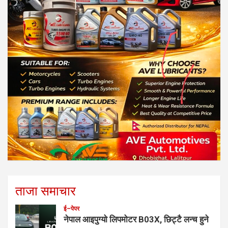
ताजा समाचार
ई–पेपर
नेपाल आइपुग्यो लिपमोटर B03X, छिट्टै लन्च हुने