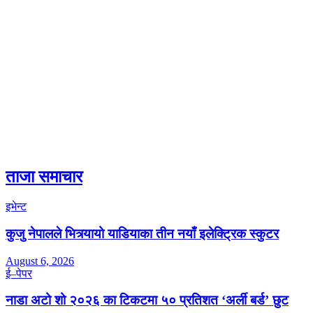
ताजा समाचार
इभेन्ट
कुजु नेपालले भित्र्यायो याडियाका तीन नयाँ इलेक्ट्रिक स्कुटर
August 6, 2026
ई–पेपर
नाडा अटो शो २०२६ का टिकटमा ५० प्रतिशत ‘अर्ली बर्ड’ छुट