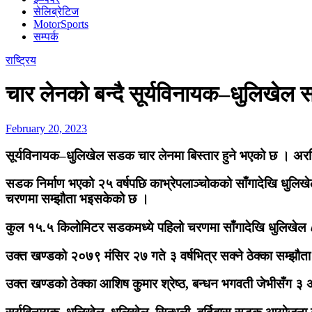
सेलिब्रेटिज
MotorSports
सम्पर्क
राष्ट्रिय
चार लेनको बन्दै सूर्यविनायक–धुलिखेल
February 20, 2023
सूर्यविनायक–धुलिखेल सडक चार लेनमा बिस्तार हुने भएको छ । अरनिक
सडक निर्माण भएको २५ वर्षपछि काभ्रेपलाञ्चोकको साँगादेखि धुलिखे
चरणमा सम्झौता भइसकेको छ ।
कुल १५.५ किलोमिटर सडकमध्ये पहिलो चरणमा साँगादेखि धुलिखेल ८
उक्त खण्डको २०७९ मंसिर २७ गते ३ वर्षभित्र सक्ने ठेक्का सम्झौ
उक्त खण्डको ठेक्का आशिष कुमार श्रेष्ठ, बन्धन भगवती जेभीसँग