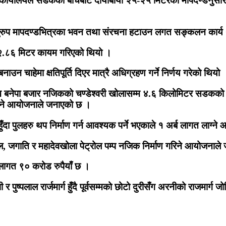
ार्यालयले सडकको बीचबाट दायाँबायाँ २५-२५ मिटरको मापदण्डनुसार र
अनुरुप मापदण्डभित्रका भवन तथा संरचना हटाउन लगत सङ्कलन कार्
 २२.८६ मिटर कायम गरिएको थियो ।
चाहेमा क्षतिपूर्ति दिएर मात्रै अधिग्रहण गर्ने निर्णय गरेको थियो 
 बनेपा बजार नजिकको चण्डेश्वरी खोलासम्म ४.६ किलोमिटर सडकको के
गरिने आयोजनाले जनाएको छ ।
ुँदा पुलहरु थप निर्माण गर्न आवश्यक पर्ने भएकाले १ अर्ब लागत लाग
जगाति र महादेवखोला पेट्रोल पम्प नजिक निर्माण गरिने आयोजनाले
ागत ९० करोड रुपैयाँ छ ।
 पुष्पलाल रार्जमार्ग हुँदै पूर्वसम्मको छोटो दुरीसँग अरनीको राजमार्ग