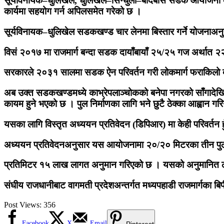
सूर्यविनायक–धुलिखेल, धुलिखेल–सिन्धुली–बर्दिबास सडक आयोजना क
कार्यमा सहयोग गर्न अपिलसमेत गरेको छ ।
सूर्यविनायक–धुलिखेल सडकखण्ड चार लेनमा बिस्तार गर्ने योजना
विसं २०१७ मा राजमार्ग बन्दा सडक दायाँबायाँ २५/२५ गज अर्थात
सरकारले २०३१ सालमा सडक ऐन परिवर्तन गरी लोकमार्ग फराकिलो बनाउन 
अब उक्त सडकखण्डमध्ये काभ्रेपलाञ्चोकको बनेपा नगरको साँगादेखि
कायम हुने भएको छ । पुल निर्माणका लागि भने छुटै ठेक्का आह्वान 
यसका लागि विस्तृत अध्ययन प्रतिवेदन (डिपिआर) मा केही परिवर्तन ह
अध्ययन प्रतिवेदनअनुसार यस आयोजनामा २०/२० मिटरका तीन पुल, 
प्रतिमिटर १५ लाख लागत अनुमान गरिएको छ । यसको अनुमानित ल
संघीय राजधानीबाट वागमती प्रदेशअन्तर्गत मध्यपहाडी राजमार्गका बिपी र
Post Views:
356
Facebook
X
Email
Pinterest