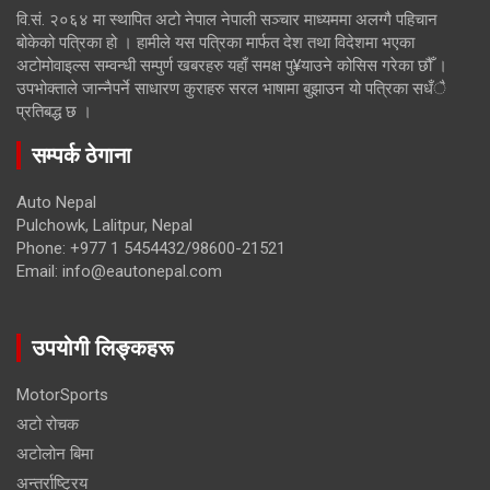
वि.सं. २०६४ मा स्थापित अटो नेपाल नेपाली सञ्चार माध्यममा अलग्गै पहिचान
बोकेको पत्रिका हो । हामीले यस पत्रिका मार्फत देश तथा विदेशमा भएका
अटोमोवाइल्स सम्वन्धी सम्पुर्ण खबरहरु यहाँ समक्ष पु¥याउने कोसिस गरेका छौँ ।
उपभोक्ताले जान्नैपर्ने साधारण कुराहरु सरल भाषामा बुझाउन यो पत्रिका सधँै
प्रतिबद्ध छ ।
सम्पर्क ठेगाना
Auto Nepal
Pulchowk, Lalitpur, Nepal
Phone: +977 1 5454432/98600-21521
Email: info@eautonepal.com
उपयोगी लिङ्कहरू
MotorSports
अटो रोचक
अटोलोन बिमा
अन्तर्राष्ट्रिय